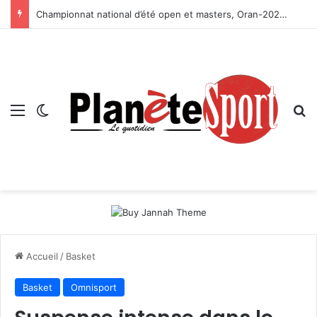
Championnat national d’été open et masters, Oran-2026 — Le CRB s’adjuge le titre
Menu
Switch skin
R
Accueil
/
Basket
Basket
Omnisport