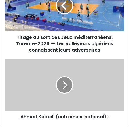
des
Jeux
méditerranéens,
Tarente-
2026
-
Tirage au sort des Jeux méditerranéens,
-
Les
Tarente-2026 -- Les volleyeurs algériens
volleyeurs
connaissent leurs adversaires
algériens
connaissent
Ahmed
leurs
Kebaïli
adversaires
(entraîneur
national)
:
Ahmed Kebaïli (entraîneur national) :