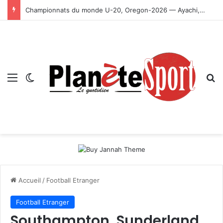
Championnats du monde U-20, Oregon-2026 — Ayachi, Dissa, Touahria et Ghezali en finale
Menu
Switch skin
R
Accueil
/
Football Etranger
Football Etranger
Southampton, Sunderland