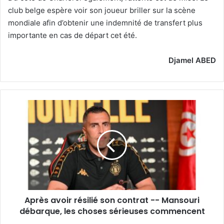
club belge espère voir son joueur briller sur la scène
mondiale afin d’obtenir une indemnité de transfert plus
importante en cas de départ cet été.
Djamel ABED
Après
avoir
résilié
son
contrat
-
-
Mansouri
débarque,
Après avoir résilié son contrat -- Mansouri
les
choses
débarque, les choses sérieuses commencent
sérieuses