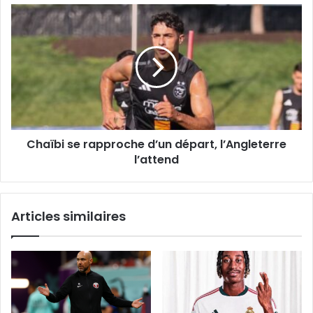
commencent
Chaïbi
se
rapproche
d’un
départ,
l’Angleterre
l’attend
Chaïbi se rapproche d’un départ, l’Angleterre
l’attend
Articles similaires