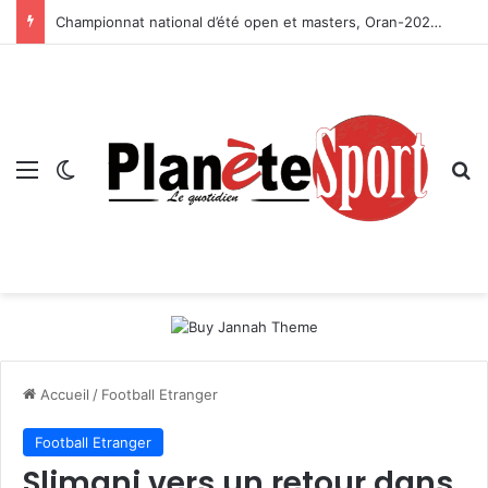
Championnat national d’été open et masters, Oran-2026 — Le CRB s’adjuge le titre
Menu
Switch skin
R
Accueil
/
Football Etranger
Football Etranger
Slimani vers un retour dans