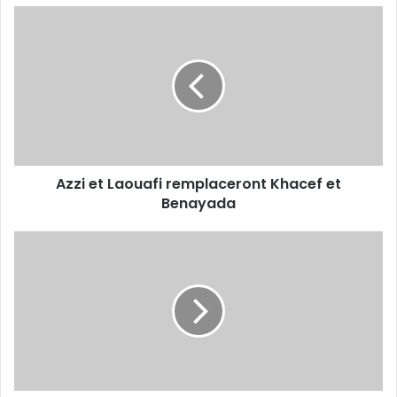
Azzi
et
Laouafi
remplaceront
Khacef
et
Benayada
Azzi et Laouafi remplaceront Khacef et
Benayada
Benayad
toujours
dans
le
viseur