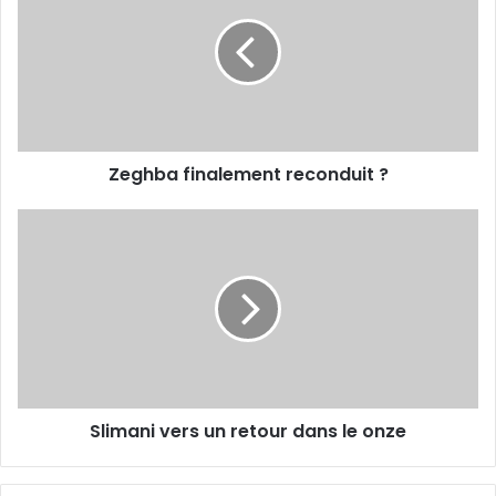
reconduit
?
Zeghba finalement reconduit ?
Slimani
vers
un
retour
dans
le
onze
Slimani vers un retour dans le onze