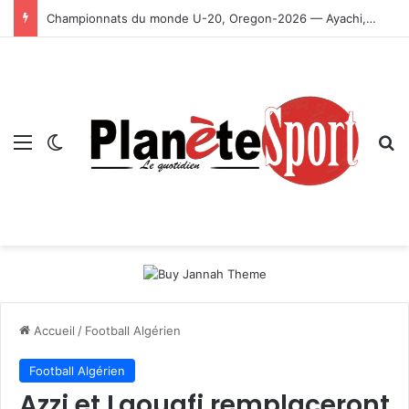
Championnats du monde U-20, Oregon-2026 — Ayachi, Dissa, Touahria et Ghezali en finale
Menu
Switch skin
R
Accueil
/
Football Algérien
Football Algérien
Azzi et Laouafi remplaceront