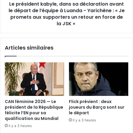
Le président kabyle, dans sa déclaration avant
de
l’équipe
le départ de l’équipe à Luanda - Yarichène : « Je
à
promets aux supporters un retour en force de
Luanda
la JSK »
- Yarichène :
«
Je
Articles similaires
promets
aux
supporters
un
retour
en
force
de
la
CAN féminine 2026 — Le
Flick prévient : deux
JSK »
président de la République
joueurs du Barça sont sur
félicite l’EN pour sa
le départ
qualification au Mondial
il y a 3 heures
il y a 3 heures