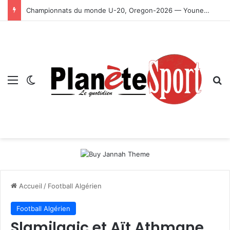
Championnats du monde U-20, Oregon-2026 — Younes Ayachi décroche la médaille d’or
Menu
Switch skin
R
Accueil
/
Football Algérien
Football Algérien
Slamjlagic et Aït Athmane