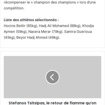
récompenser le « champion des champions » lors d’une
compétition.
Liste des athlètes sélectionnés :
Hocine Bettir (65kg), Hadj Ali Mohamed (88kg), Khodja
Aymen (59kg), Nacera Merar (79kg). Samira Guerioua
(45kg), Beyor Hadj Ahmed (49kg).
Stefanos
Tsitsipas,
le
retour
de
flamme
qu’on
n’attendait
plus
Stefanos Tsitsipas, le retour de flamme qu’on