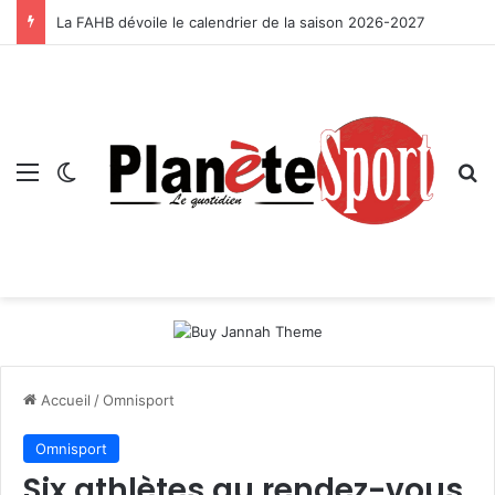
La FAHB dévoile le calendrier de la saison 2026-2027
Menu
Switch skin
R
Accueil
/
Omnisport
Omnisport
Six athlètes au rendez-vous