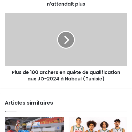
n’attendait plus
Plus
de
100
archers
en
quête
de
qualification
aux
Plus de 100 archers en quête de qualification
JO-
2024
aux JO-2024 à Nabeul (Tunisie)
à
Nabeul
(Tunisie)
Articles similaires