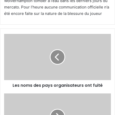
Wolverhampton tomber à l’eau dans les derniers jours du
mercato. Pour l’heure aucune communication officielle n’a
été encore faite sur la nature de la blessure du joueur
Les
noms
des
pays
organisateurs
ont
fuité
Les noms des pays organisateurs ont fuité
Des Verts
pas
assez
mûrs !