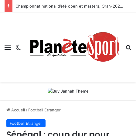
Championnat national d’été open et masters, Oran-2026 — Le CRB s’adjuge le titre
Menu
Switch skin
R
Accueil
/
Football Etranger
Football Etranger
Sénégal : coup dur pour