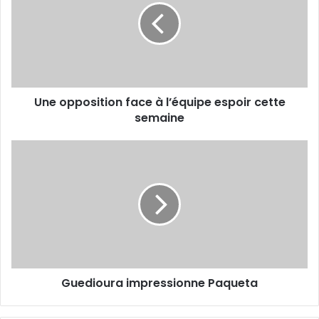
à
l’équipe
espoir
cette
semaine
Une opposition face à l’équipe espoir cette
semaine
Guedioura
impressionne
Paqueta
Guedioura impressionne Paqueta