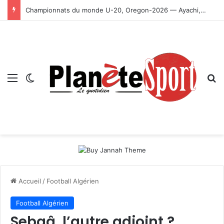
Championnats du monde U-20, Oregon-2026 — Ayachi, Dissa, Touahria et Ghezali en finale
Menu
Switch skin
R
Accueil
/
Football Algérien
Football Algérien
Sebaâ, l’autre adjoint ?