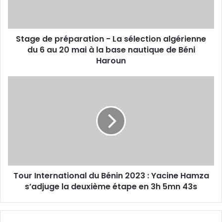
algérienne
du
6
Stage de préparation - La sélection algérienne
au
20
du 6 au 20 mai à la base nautique de Béni
mai
Haroun
à
la
Tour
base
International
nautique
du
de
Bénin
Béni
2023
Haroun
:
Yacine
Hamza
s’adjuge
Tour International du Bénin 2023 : Yacine Hamza
la
deuxième
s’adjuge la deuxième étape en 3h 5mn 43s
étape
en
3h