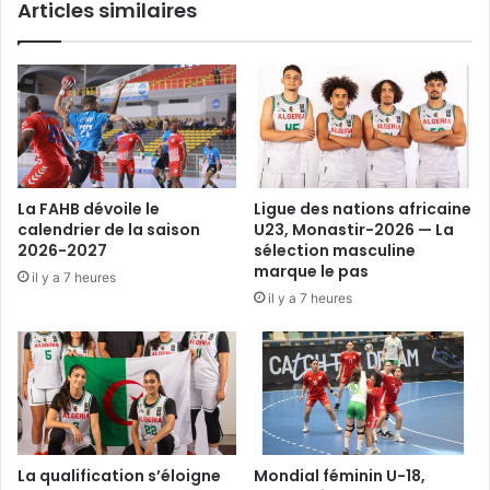
Articles similaires
5mn
43s
La FAHB dévoile le
Ligue des nations africaine
calendrier de la saison
U23, Monastir-2026 — La
2026-2027
sélection masculine
marque le pas
il y a 7 heures
il y a 7 heures
La qualification s’éloigne
Mondial féminin U-18,