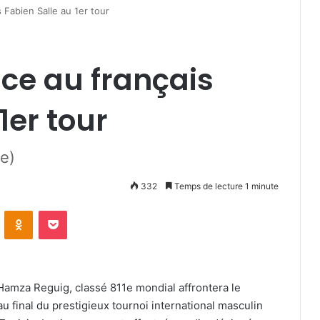
 Fabien Salle au 1er tour
ce au français
1er tour
ie)
332
Temps de lecture 1 minute
VKontakte
Odnoklassniki
Pocket
Hamza Reguig, classé 811e mondial affrontera le
u final du prestigieux tournoi international masculin