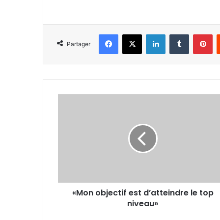
Facebook
X
Linkedin
Tumblr
Pi
Partager
«Mon
objectif
est
d’atteindre
le
top
niveau»
«Mon objectif est d’atteindre le top
niveau»