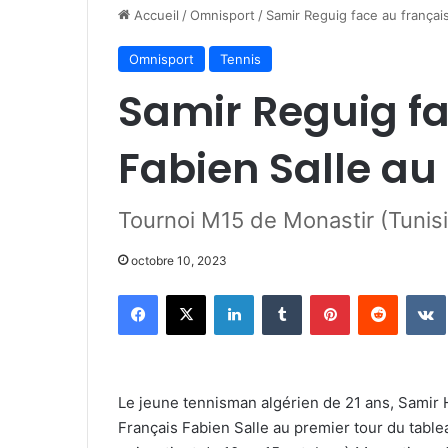
Accueil
/
Omnisport
/
Samir Reguig face au français
Omnisport
Tennis
Samir Reguig fa
Fabien Salle au 
Tournoi M15 de Monastir (Tunis
octobre 10, 2023
Facebook
X
Linkedin
Tumblr
Pinterest
Reddit
Le jeune tennisman algérien de 21 ans, Samir 
Français Fabien Salle au premier tour du tablea