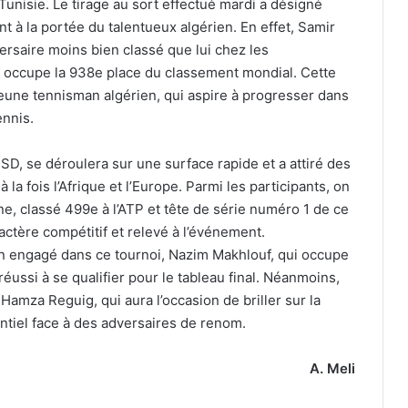
 Tunisie. Le tirage au sort effectué mardi a désigné
t à la portée du talentueux algérien. En effet, Samir
ersaire moins bien classé que lui chez les
le occupe la 938e place du classement mondial. Cette
 jeune tennisman algérien, qui aspire à progresser dans
ennis.
D, se déroulera sur une surface rapide et a attiré des
 la fois l’Afrique et l’Europe. Parmi les participants, on
e, classé 499e à l’ATP et tête de série numéro 1 de ce
ctère compétitif et relevé à l’événement.
n engagé dans ce tournoi, Nazim Makhlouf, qui occupe
éussi à se qualifier pour le tableau final. Néanmoins,
Hamza Reguig, qui aura l’occasion de briller sur la
ntiel face à des adversaires de renom.
A. Meli