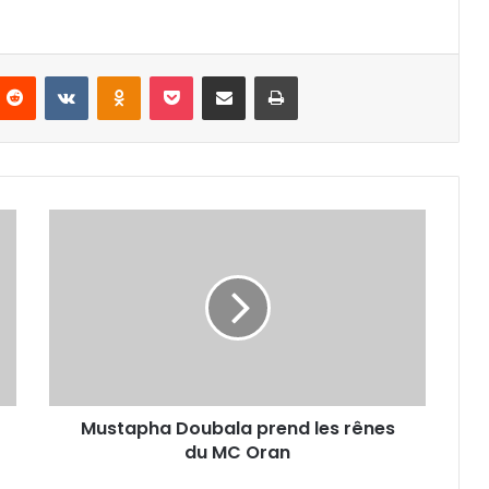
nterest
Reddit
VKontakte
Odnoklassniki
Pocket
Partager par email
Imprimer
Mustapha
Doubala
prend
les
rênes
du
MC
Oran
Mustapha Doubala prend les rênes
du MC Oran