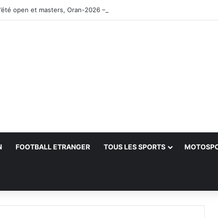
’été open et masters, Oran-2026 — Le CRB s’adjuge le titre
N
FOOTBALL ETRANGER
TOUS LES SPORTS
MOTOSP
her