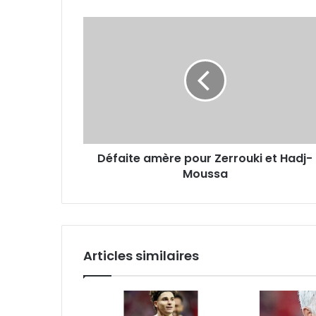
Défaite
amère
pour
Zerrouki
et
Hadj-
Moussa
Défaite amère pour Zerrouki et Hadj-
Moussa
Articles similaires