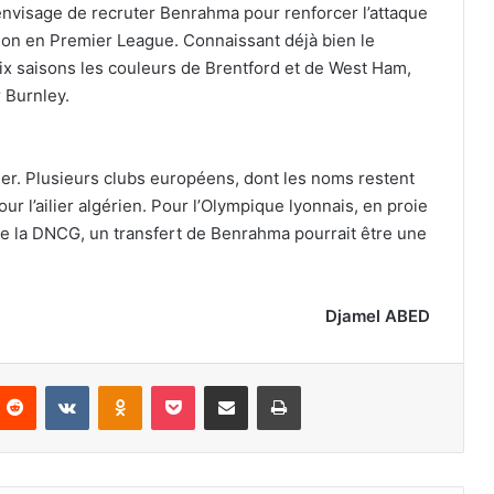
nvisage de recruter Benrahma pour renforcer l’attaque
ion en Premier League. Connaissant déjà bien le
ix saisons les couleurs de Brentford et de West Ham,
 Burnley.
ier. Plusieurs clubs européens, dont les noms restent
our l’ailier algérien. Pour l’Olympique lyonnais, en proie
 de la DNCG, un transfert de Benrahma pourrait être une
Djamel ABED
nterest
Reddit
VKontakte
Odnoklassniki
Pocket
Partager par email
Imprimer