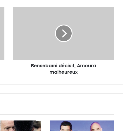
Bensebaïni
décisif,
Amoura
malheureux
Bensebaïni décisif, Amoura
malheureux