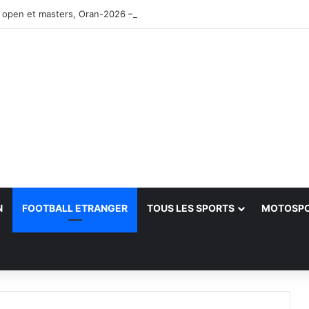
 open et masters, Oran-2026 — Le CRB s’adjuge le titre
N
FOOTBALL ETRANGER
TOUS LES SPORTS
MOTOSP
her