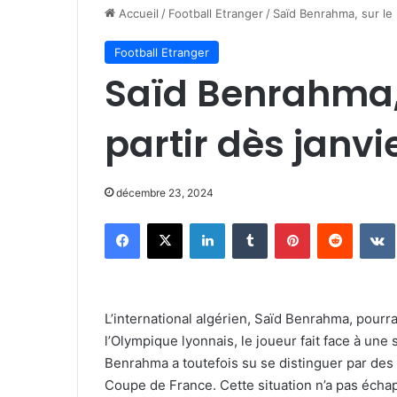
Accueil
/
Football Etranger
/
Saïd Benrahma, sur le 
Football Etranger
Saïd Benrahma, 
partir dès janvi
décembre 23, 2024
Facebook
X
Linkedin
Tumblr
Pinterest
Reddit
L’international algérien, Saïd Benrahma, pourra
l’Olympique lyonnais, le joueur fait face à une
Benrahma a toutefois su se distinguer par des 
Coupe de France. Cette situation n’a pas échap