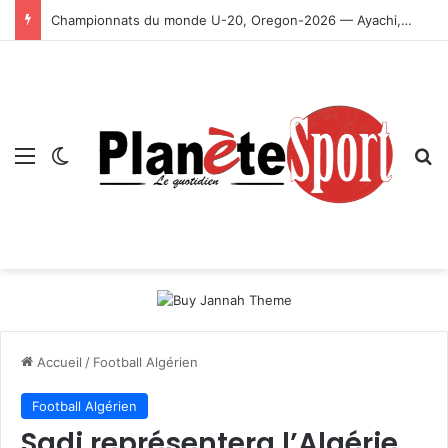
Championnats du monde U-20, Oregon-2026 — Ayachi, Dissa, Touahria et Ghezali en finale
Menu
Switch skin
R
Accueil
/
Football Algérien
Football Algérien
Sadi représentera l’Algérie