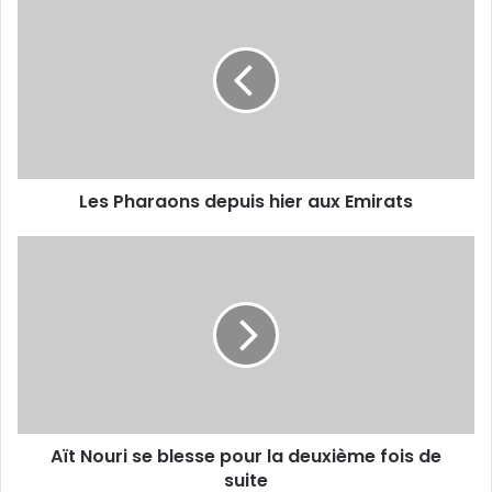
Pharaons
depuis
hier
aux
Emirats
Les Pharaons depuis hier aux Emirats
Aït
Nouri
se
blesse
pour
la
deuxième
fois
de
Aït Nouri se blesse pour la deuxième fois de
suite
suite