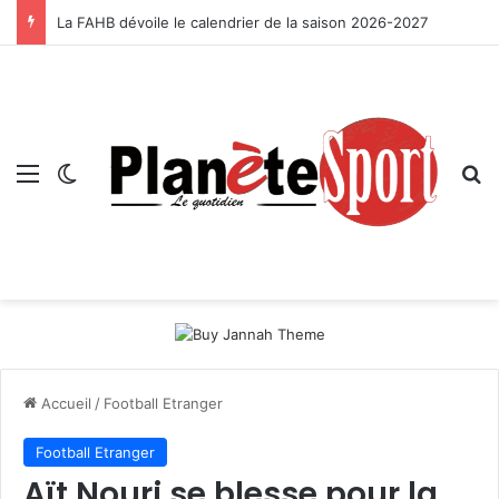
La FAHB dévoile le calendrier de la saison 2026-2027
Menu
Switch skin
R
Accueil
/
Football Etranger
Football Etranger
Aït Nouri se blesse pour la