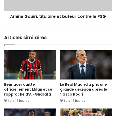
PSG
Amine Gouiri, titulaire et buteur contre le PSG
Articles similaires
Bennacer quitte
Le Real Madrid a pris une
officiellement Milan et se
grande décision après le
rapproche d’Al-Gharafa
fiasco Rodri
il y a 15 heures
il y a 15 heures