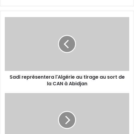
Sadi
représentera
l'Algérie
au
tirage
au
sort
de
la
Sadi représentera l'Algérie au tirage au sort de
CAN
à
la CAN à Abidjan
Abidjan
Amine
Gouiri,
titulaire
et
buteur
contre
le