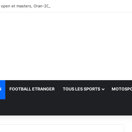
 open et masters, Oran-2026 — Le CRB s’adjuge le titre
N
FOOTBALL ETRANGER
TOUS LES SPORTS
MOTOSP
her