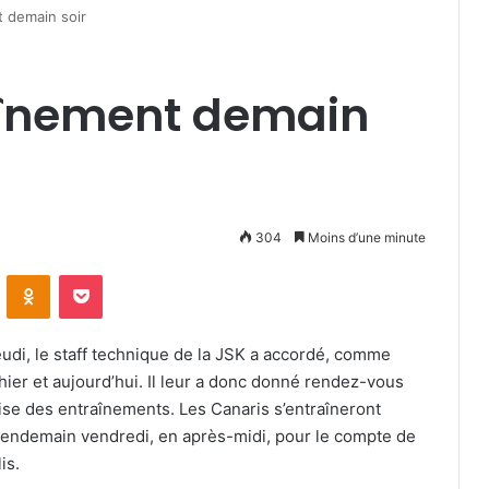
t demain soir
raînement demain
304
Moins d’une minute
VKontakte
Odnoklassniki
Pocket
udi, le staff technique de la JSK a accordé, comme
hier et aujourd’hui. Il leur a donc donné rendez-vous
ise des entraînements. Les Canaris s’entraîneront
le lendemain vendredi, en après-midi, pour le compte de
is.