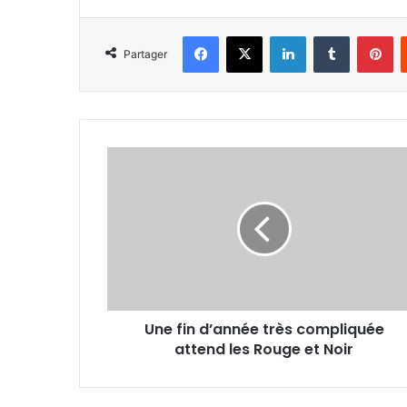
Facebook
X
Linkedin
Tumblr
Pi
Partager
Une
fin
d’année
très
compliquée
attend
les
Rouge
et
Une fin d’année très compliquée
Noir
attend les Rouge et Noir