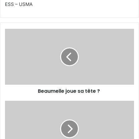
ESS – USMA
Beaumelle
joue
sa
tête
?
Beaumelle joue sa tête ?
Première
titularisation
de
Msuva