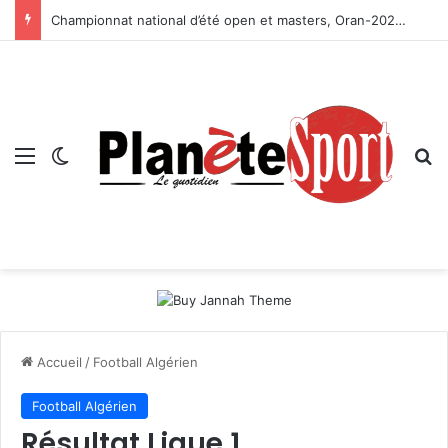
Championnat national d’été open et masters, Oran-2026 — Le CRB s’adjuge le titre
Menu
Switch skin
R
Accueil
/
Football Algérien
Football Algérien
Résultat Ligue 1