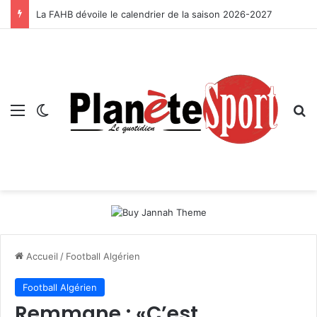
La FAHB dévoile le calendrier de la saison 2026-2027
Menu
Switch skin
R
Accueil
/
Football Algérien
Football Algérien
Remmane : «C’est