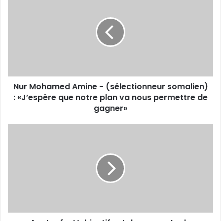
Mohamed
Amine
-
(sélectionneur
somalien)
:
«J’espère
que
Nur Mohamed Amine - (sélectionneur somalien)
notre
plan
: «J’espère que notre plan va nous permettre de
va
gagner»
nous
permettre
Anatouf
de
:
gagner»
«L’objectif
est
de
remporter
le
tournoi»