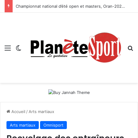
Championnat national d’été open et masters, Oran-2026 — Le CRB s’adjuge le titre
Menu
Switch skin
R
Accueil
/
Arts martiaux
Arts martiaux
Omnisport