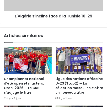
16-
29
L'Algérie s’incline face à la Tunisie 16-29
Articles similaires
Championnat national
Ligue des nations africaine
d’été open et masters,
U-23 (Stop2) — La
Oran-2026 — Le CRB
sélection masculine s’offre
s’adjuge le titre
un nouveau titre
il y a 1 jour
il y a 1 jour