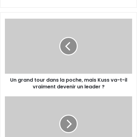
Un
grand
tour
dans
la
poche,
mais
Kuss
va-
Un grand tour dans la poche, mais Kuss va-t-il
t-
il
vraiment devenir un leader ?
vraiment
devenir
L'Algérie
un
s’incline
leader
face
?
à
la
Tunisie