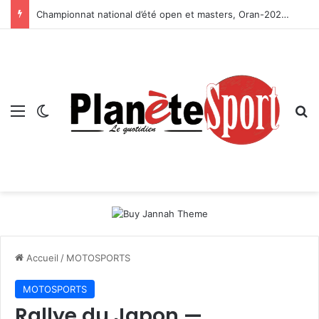
Championnat national d’été open et masters, Oran-2026 — Le CRB s’adjuge le titre
Menu
Switch skin
R
Accueil
/
MOTOSPORTS
MOTOSPORTS
Rallye du Japon —