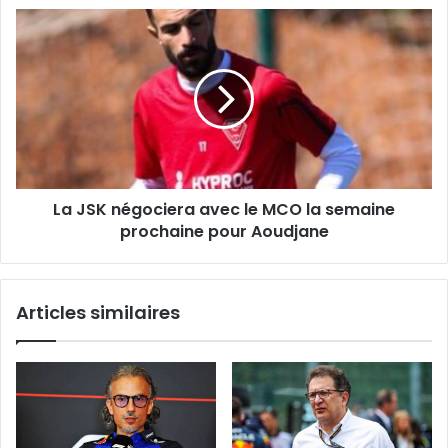
doublé
La
historique
JSK
à
négociera
Aprilia
avec
le
MCO
la
semaine
prochaine
La JSK négociera avec le MCO la semaine
pour
Aoudjane
prochaine pour Aoudjane
Articles similaires