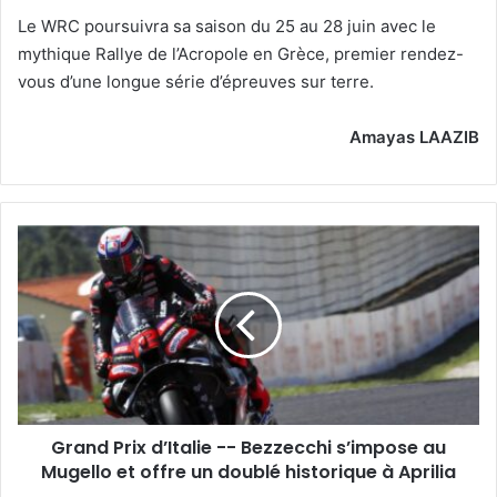
Le WRC poursuivra sa saison du 25 au 28 juin avec le
mythique Rallye de l’Acropole en Grèce, premier rendez-
vous d’une longue série d’épreuves sur terre.
Amayas LAAZIB
Grand
Prix
d’Italie
-
-
Bezzecchi
s’impose
au
Mugello
Grand Prix d’Italie -- Bezzecchi s’impose au
et
offre
Mugello et offre un doublé historique à Aprilia
un