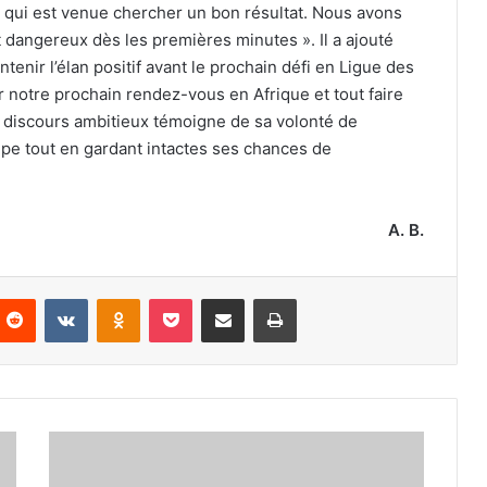
e qui est venue chercher un bon résultat. Nous avons
angereux dès les premières minutes ». Il a ajouté
tenir l’élan positif avant le prochain défi en Ligue des
notre prochain rendez-vous en Afrique et tout faire
Ce discours ambitieux témoigne de sa volonté de
upe tout en gardant intactes ses chances de
A. B.
nterest
Reddit
VKontakte
Odnoklassniki
Pocket
Partager par email
Imprimer
Mayo,
le