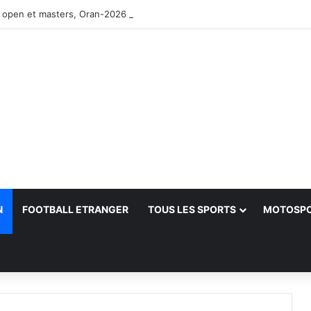
 open et masters, Oran-2026 — Le CRB s’adjuge le titre
N
FOOTBALL ETRANGER
TOUS LES SPORTS
MOTOSP
her