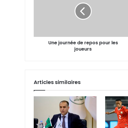
de
repos
pour
les
joueurs
Une journée de repos pour les
joueurs
Articles similaires