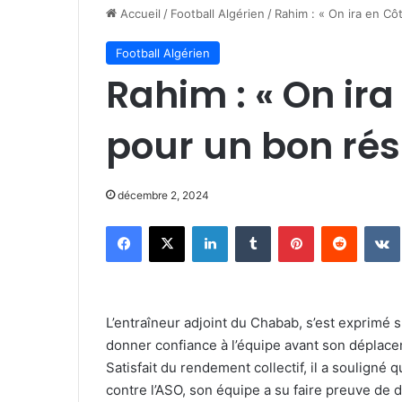
Accueil
/
Football Algérien
/
Rahim : « On ira en Côt
Football Algérien
Rahim : « On ira
pour un bon rés
décembre 2, 2024
Facebook
X
Linkedin
Tumblr
Pinterest
Reddit
L’entraîneur adjoint du Chabab, s’est exprimé su
donner confiance à l’équipe avant son déplacem
Satisfait du rendement collectif, il a souligné 
contre l’ASO, son équipe a su faire preuve de d