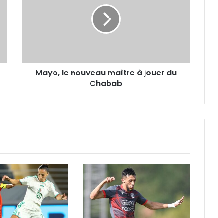
nouveau
maître
à
jouer
du
Chabab
Mayo, le nouveau maître à jouer du
Chabab