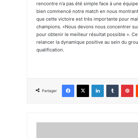
rencontre n’a pas été simple face à une équip
bien commencé notre match en nous montrant d
que cette victoire est très importante pour main
champions. «Nous devons nous concentrer sur 
pour obtenir le meilleur résultat possible ». 
relancer la dynamique positive au sein du gro
qualification.
Facebook
X
Linkedin
Tumblr
Pi
Partager
Une
journée