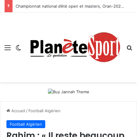
Championnat national d’été open et masters, Oran-2026 — Le CRB s’adjuge le titre
Menu
Switch skin
R
Accueil
/
Football Algérien
Football Algérien
Rahim : « Il reste beaucoup