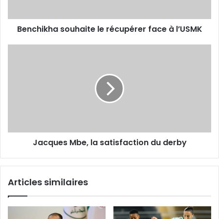
Benchikha souhaite le récupérer face à l’USMK
Jacques
Mbe,
la
satisfaction
du
derby
Jacques Mbe, la satisfaction du derby
Articles similaires