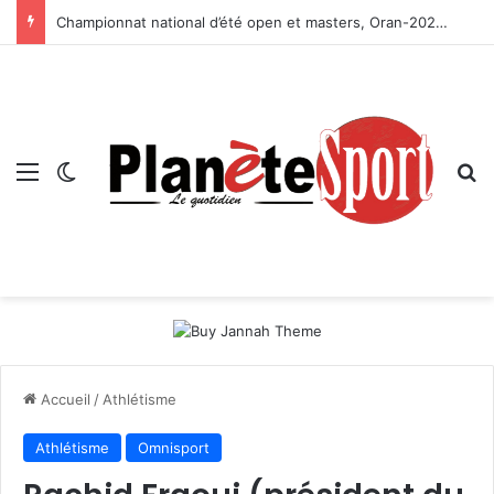
Championnat national d’été open et masters, Oran-2026 — Le CRB s’adjuge le titre
Menu
Switch skin
R
Accueil
/
Athlétisme
Athlétisme
Omnisport