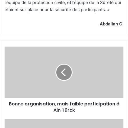
l’équipe de la protection civile, et l’équipe de la Sûreté qui
étaient sur place pour la sécurité des participants. »
Abdallah G.
Bonne
organisation,
mais
faible
participation
à
Ain
Türck
Bonne organisation, mais faible participation à
Ain Türck
Oussama
Sebiat