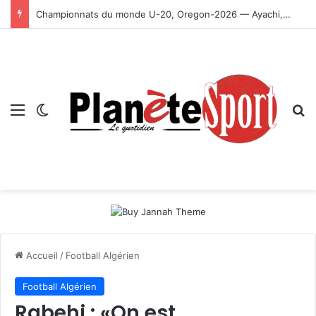
Championnats du monde U-20, Oregon-2026 — Ayachi, Dissa, Touahria et Ghezali en finale
Menu
Switch skin
R
Accueil
/
Football Algérien
Football Algérien
Rabehi : «On est