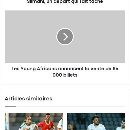
Slimani, un départ qui fait tache
Les
Young
Africans
annoncent
la
vente
de
65
000
Les Young Africans annoncent la vente de 65
billets
000 billets
Articles similaires