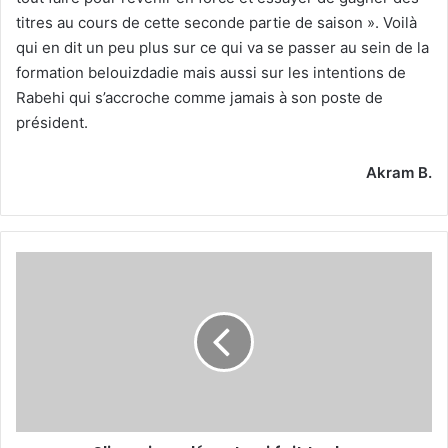
titres au cours de cette seconde partie de saison ». Voilà
qui en dit un peu plus sur ce qui va se passer au sein de la
formation belouizdadie mais aussi sur les intentions de
Rabehi qui s’accroche comme jamais à son poste de
président.
Akram B.
Slimani,
un
départ
qui
fait
tache