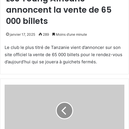
annoncent la vente de 65
000 billets
janvier 17, 2025
289
Moins d’une minute
Le club le plus titré de Tanzanie vient d’annoncer sur son
site officiel la vente de 65 000 billets pour le rendez-vous
d’aujourd’hui qui se jouera à guichets fermés.
Rabehi
:
«On
est
énormément
déçus
de