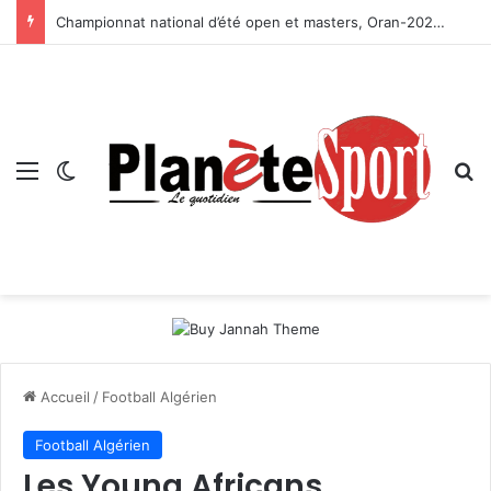
Championnat national d’été open et masters, Oran-2026 — Le CRB s’adjuge le titre
Menu
Switch skin
R
Accueil
/
Football Algérien
Football Algérien
Les Young Africans