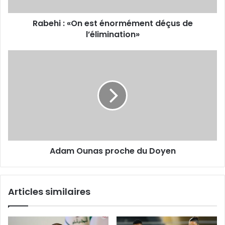
l’élimination»
Rabehi : «On est énormément déçus de
l’élimination»
Adam
Ounas
proche
du
Doyen
Adam Ounas proche du Doyen
Articles similaires