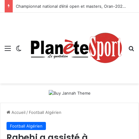
Championnat national d’été open et masters, Oran-2026 — Le CRB s’adjuge le titre
Menu
Switch skin
R
Accueil
/
Football Algérien
Football Algérien
Rabehi a assisté à