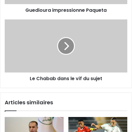
Guedioura impressionne Paqueta
Le
Chabab
dans
le
vif
du
sujet
Le Chabab dans le vif du sujet
Articles similaires