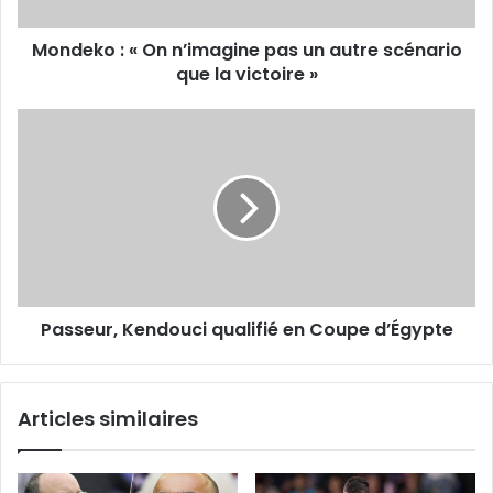
autre
scénario
Mondeko : « On n’imagine pas un autre scénario
que
la
que la victoire »
victoire
»
Passeur,
Kendouci
qualifié
en
Coupe
d’Égypte
Passeur, Kendouci qualifié en Coupe d’Égypte
Articles similaires