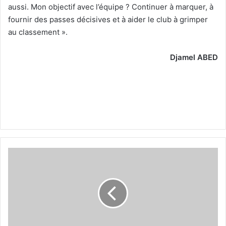
aussi. Mon objectif avec l’équipe ? Continuer à marquer, à
fournir des passes décisives et à aider le club à grimper
au classement ».
Djamel ABED
Mondeko
:
«
On
n’imagine
pas
un