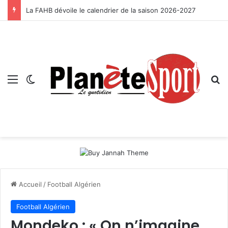
La FAHB dévoile le calendrier de la saison 2026-2027
Menu
Switch skin
R
Accueil
/
Football Algérien
Football Algérien
Mondeko : « On n’imagine