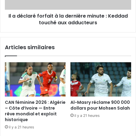
minute
:
Il a déclaré forfait à la dernière minute : Keddad
Keddad
touché
touché aux adducteurs
aux
adducteurs
Articles similaires
CAN féminine 2026 : Algérie
Al-Masry réclame 900 000
– Côte d’Ivoire — Entre
dollars pour Mohsen Salah
rêve mondial et exploit
il y a 21 heures
historique
il y a 21 heures