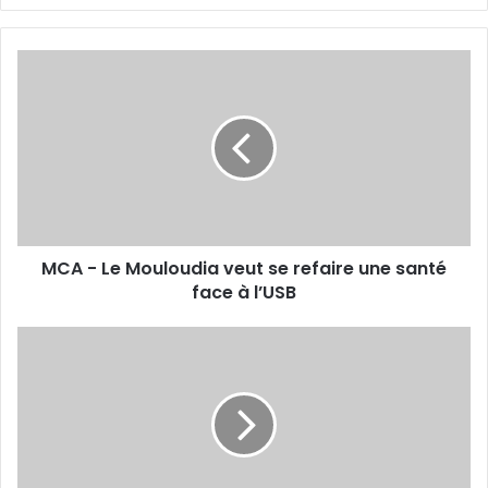
MCA
-
Le
Mouloudia
veut
se
refaire
une
santé
MCA - Le Mouloudia veut se refaire une santé
face
à
face à l’USB
l’USB
Il
a
déclaré
forfait
à
la
dernière