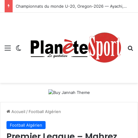
Championnats du monde U-20, Oregon-2026 — Ayachi, Dissa, Touahria et Ghezali en finale
Menu
Switch skin
R
Accueil
/
Football Algérien
Football Algérien
Premier League – Mahrez