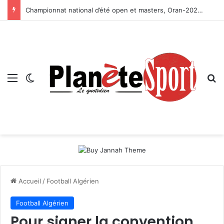
Championnat national d’été open et masters, Oran-2026 — Le CRB s’adjuge le titre
Menu
Switch skin
R
Accueil
/
Football Algérien
Football Algérien
Pour signer la convention