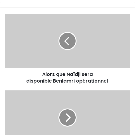
Alors
que
Naïdji sera
disponible Benlamri opérationnel
Alors que Naïdji sera
disponible Benlamri opérationnel
Litim :
«
Tout
pour
un
bon
résultat à