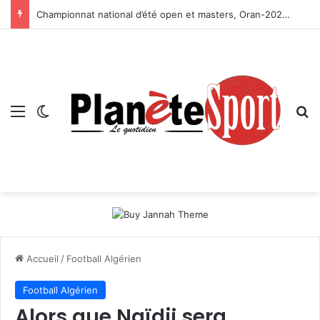
Championnat national d’été open et masters, Oran-2026 — Le CRB s’adjuge le titre
Menu
Switch skin
R
Accueil
/
Football Algérien
Football Algérien
Alors que Naïdji sera