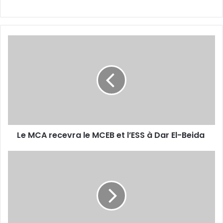
Le
MCA
recevra
le
MCEB
et
l’ESS à
Dar
El-
Le MCA recevra le MCEB et l’ESS à Dar El-Beida
Beida
Pour
signer
la
convention
Hadj
Redjem
a