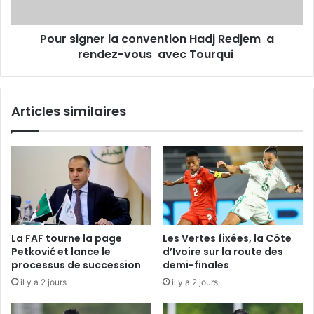
rendez-
vous
Pour signer la convention Hadj Redjem a
avec
Tourqui
rendez-vous avec Tourqui
Articles similaires
La FAF tourne la page
Les Vertes fixées, la Côte
Petković et lance le
d’Ivoire sur la route des
processus de succession
demi-finales
il y a 2 jours
il y a 2 jours