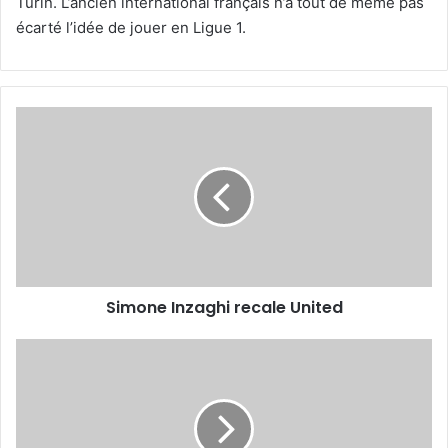
Turin. L’ancien international français n’a tout de même pas
écarté l’idée de jouer en Ligue 1.
Simone
Inzaghi
recale
United
Simone Inzaghi recale United
Lionel
Messi
s’offre
un
triplé