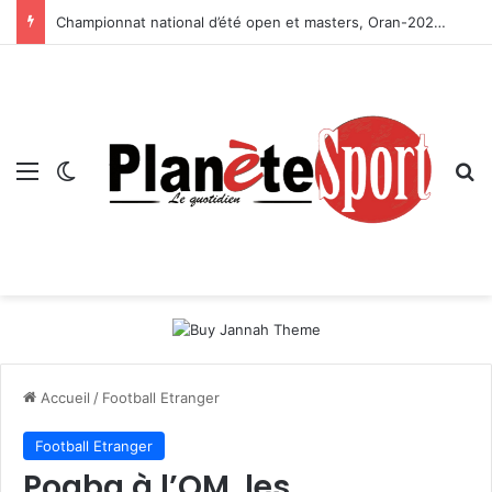
Championnat national d’été open et masters, Oran-2026 — Le CRB s’adjuge le titre
Menu
Switch skin
R
Accueil
/
Football Etranger
Football Etranger
Pogba à l’OM, les