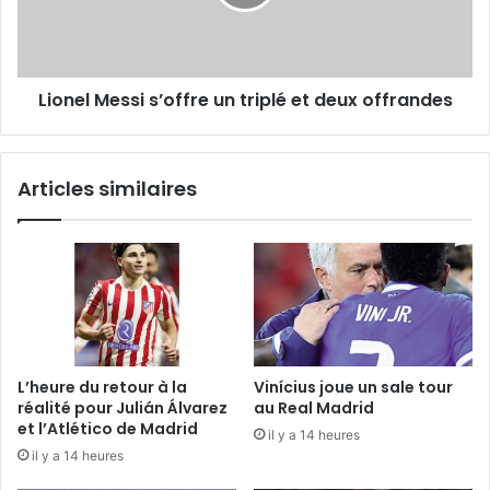
et
deux
offrandes
Lionel Messi s’offre un triplé et deux offrandes
Articles similaires
L’heure du retour à la
Vinícius joue un sale tour
réalité pour Julián Álvarez
au Real Madrid
et l’Atlético de Madrid
il y a 14 heures
il y a 14 heures