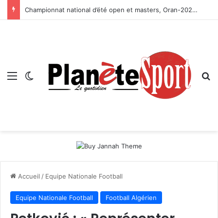
Championnat national d’été open et masters, Oran-2026 — Le CRB s’adjuge le titre
Menu
Switch skin
R
Accueil
/
Equipe Nationale Football
Equipe Nationale Football
Football Algérien