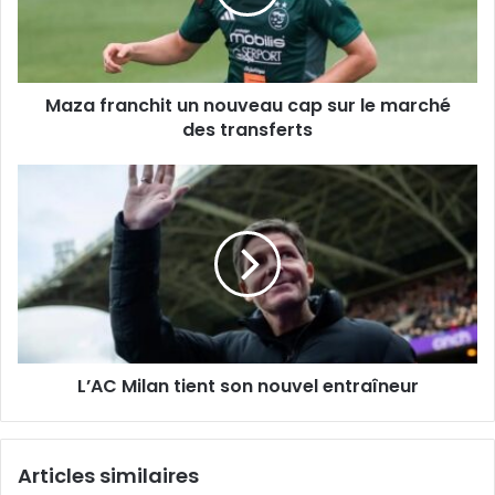
sur
le
marché
des
Maza franchit un nouveau cap sur le marché
transferts
des transferts
L’AC
Milan
tient
son
nouvel
entraîneur
L’AC Milan tient son nouvel entraîneur
Articles similaires