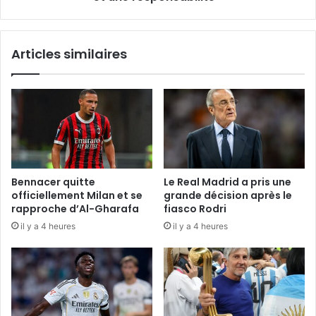
»
Articles similaires
Bennacer quitte
Le Real Madrid a pris une
officiellement Milan et se
grande décision après le
rapproche d’Al-Gharafa
fiasco Rodri
il y a 4 heures
il y a 4 heures