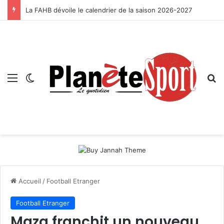
La FAHB dévoile le calendrier de la saison 2026-2027
Menu
Switch skin
R
Accueil
/
Football Etranger
Football Etranger
Maza franchit un nouveau