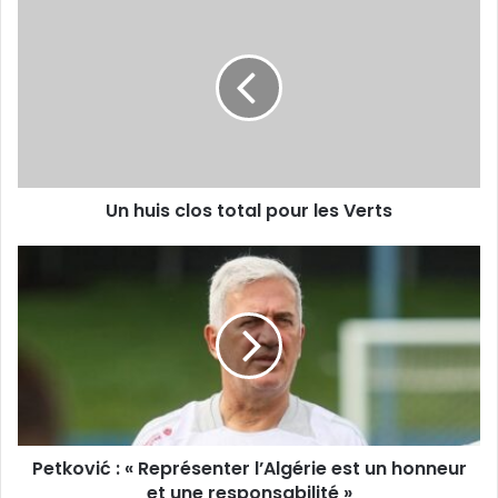
huis
clos
total
pour
les
Verts
Un huis clos total pour les Verts
Petković
:
«
Représenter
l’Algérie
est
un
honneur
et
Petković : « Représenter l’Algérie est un honneur
une
responsabilité
et une responsabilité »