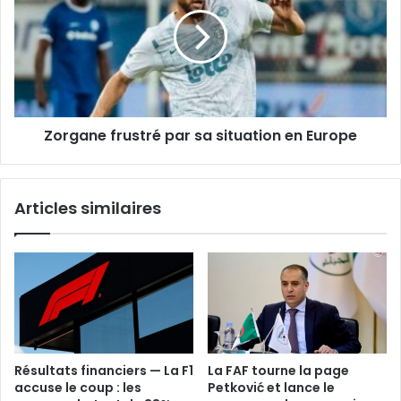
par
sa
situation
en
Europe
Zorgane frustré par sa situation en Europe
Articles similaires
Résultats financiers — La F1
La FAF tourne la page
accuse le coup : les
Petković et lance le