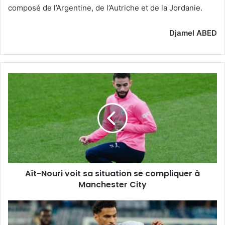
composé de l’Argentine, de l’Autriche et de la Jordanie.
Djamel ABED
Aït-
Nouri
voit
sa
situation
se
compliquer
à
Manchester
Aït-Nouri voit sa situation se compliquer à
City
Manchester City
Zorgane
frustré