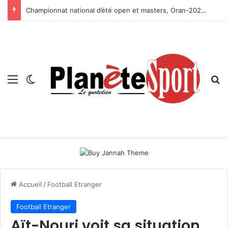
Championnat national d’été open et masters, Oran-2026 — Le CRB s’adjuge le titre
Menu
Switch skin
R
Accueil
/
Football Etranger
Football Etranger
Aït-Nouri voit sa situation