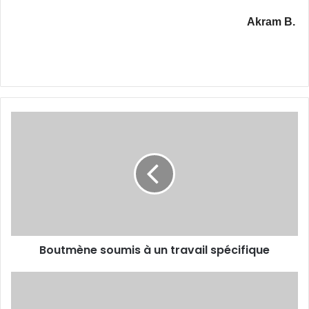
Akram B.
Boutmène
soumis
à
un
travail
spécifique
Boutmène soumis à un travail spécifique
Bensmaïn
travaille
sur