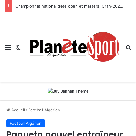
Championnat national d’été open et masters, Oran-2026 — Le CRB s’adjuge le titre
Menu
Switch skin
R
Accueil
/
Football Algérien
Football Algérien
Paqueta nouvel entraîneur