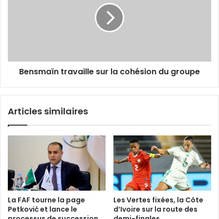
la
cohésion
du
groupe
Bensmaïn travaille sur la cohésion du groupe
Articles similaires
La FAF tourne la page
Les Vertes fixées, la Côte
Petković et lance le
d’Ivoire sur la route des
processus de succession
demi-finales