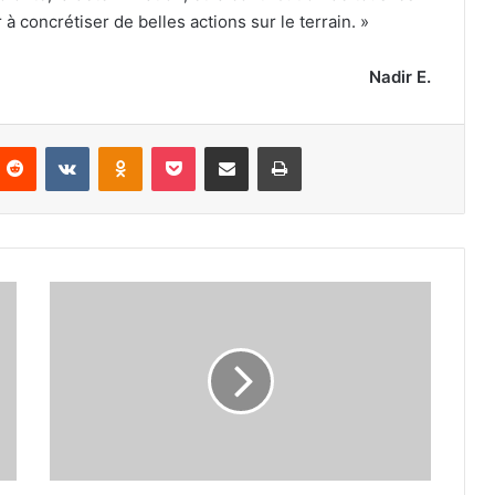
 à concrétiser de belles actions sur le terrain. »
Nadir E.
nterest
Reddit
VKontakte
Odnoklassniki
Pocket
Partager par email
Imprimer
Nouveau
président
de
la
FAT