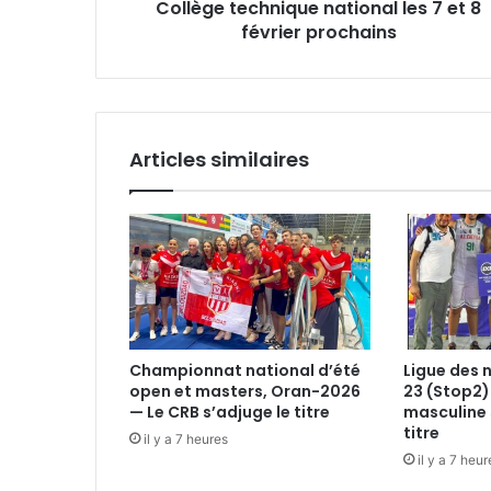
Collège technique national les 7 et 8
février prochains
Articles similaires
Championnat national d’été
Ligue des 
open et masters, Oran-2026
23 (Stop2)
— Le CRB s’adjuge le titre
masculine 
titre
il y a 7 heures
il y a 7 heur