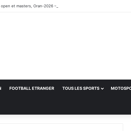
 open et masters, Oran-2026 — Le CRB s’adjuge le titre
N
FOOTBALL ETRANGER
TOUS LES SPORTS
MOTOSP
her