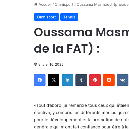
Accueil
/
Omnisport
/
Oussama Masmoudi (président
Omnisport
Tennis
Oussama Masmo
de la FAT) :
janvier 16, 2025
Facebook
X
Linkedin
Tumblr
Pinterest
Reddit
«Tout d’abord, je remercie tous ceux qui étaie
élective, y compris les différents médias qui
pour le développement et la promotion de notr
générale qui m’ont fait confiance pour être à l