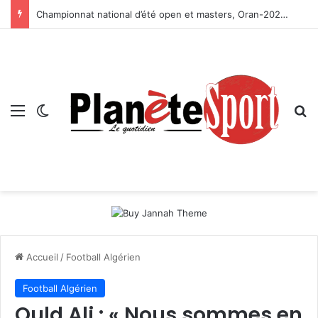
Championnat national d’été open et masters, Oran-2026 — Le CRB s’adjuge le titre
Menu
Switch skin
R
Accueil
/
Football Algérien
Football Algérien
Ould Ali : « Nous sommes en