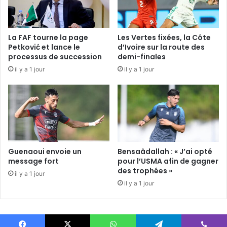
La FAF tourne la page
Les Vertes fixées, la Côte
Petković et lance le
d’Ivoire sur la route des
processus de succession
demi-finales
il y a 1 jour
il y a 1 jour
Guenaoui envoie un
Bensaâdallah : « J’ai opté
message fort
pour l’USMA afin de gagner
des trophées »
il y a 1 jour
il y a 1 jour