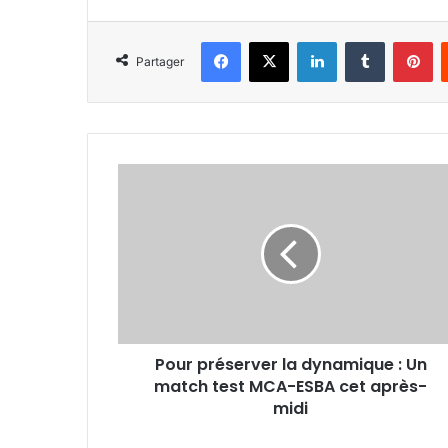
Facebook
X
Linkedin
Tumblr
Pi
Partager
Pour
préserver
la
dynamique
:
Un
match
test
MCA-
Pour préserver la dynamique : Un
ESBA
cet
match test MCA-ESBA cet après-
après-
midi
midi