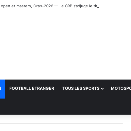
 open et masters, Oran-2026 — Le CRB s’adjuge le titre
N
FOOTBALL ETRANGER
TOUS LES SPORTS
MOTOSP
her