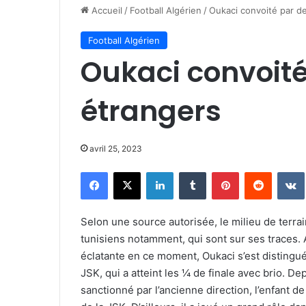
Accueil
/
Football Algérien
/
Oukaci convoité par d
Football Algérien
Oukaci convoité
étrangers
avril 25, 2023
Facebook
X
Linkedin
Tumblr
Pinterest
Reddit
Selon une source autorisée, le milieu de terra
tunisiens notamment, qui sont sur ses traces. A
éclatante en ce moment, Oukaci s’est distingu
JSK, qui a atteint les ¼ de finale avec brio. De
sanctionné par l’ancienne direction, l’enfant d