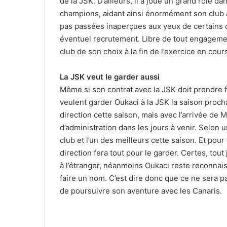
de la JSK. D’ailleurs, il a joué un grand rôle 
champions, aidant ainsi énormément son club à 
pas passées inaperçues aux yeux de certains c
éventuel recrutement. Libre de tout engagemen
club de son choix à la fin de l’exercice en cour
La JSK veut le garder aussi
Même si son contrat avec la JSK doit prendre fi
veulent garder Oukaci à la JSK la saison proch
direction cette saison, mais avec l’arrivée de 
d’administration dans les jours à venir. Selon
club et l’un des meilleurs cette saison. Et pour
direction fera tout pour le garder. Certes, tou
à l’étranger, néanmoins Oukaci reste reconnaiss
faire un nom. C’est dire donc que ce ne sera p
de poursuivre son aventure avec les Canaris.