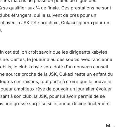
dans les matchs de phase de poules de Ligue des
se qualifier aux ¼ de finale. Ces prestations ne sont
lubs étrangers, qui le suivent de près pour un
t avec la JSK l’été prochain, Oukaci signera pour un
s.
n cet été, on croit savoir que les dirigeants kabyles
aine. Certes, le joueur a eu des soucis avec l’ancienne
Mobilis, le club kabyle sera doté d’un nouveau conseil
 une source proche de la JSK, Oukaci reste un enfant du
 toutes ces raisons, tout porte à croire que la nouvelle
t joueur ambitieux rêve de pouvoir un jour aller évoluer
ant à son club, la JSK, pour lui avoir permis de se
as une grosse surprise si le joueur décide finalement
M.L.