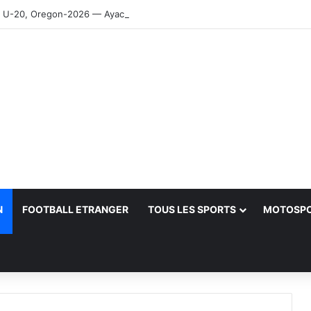
-20, Oregon-2026 — Ayachi, Dissa, Touahria et Ghezali en finale
N
FOOTBALL ETRANGER
TOUS LES SPORTS
MOTOSP
her