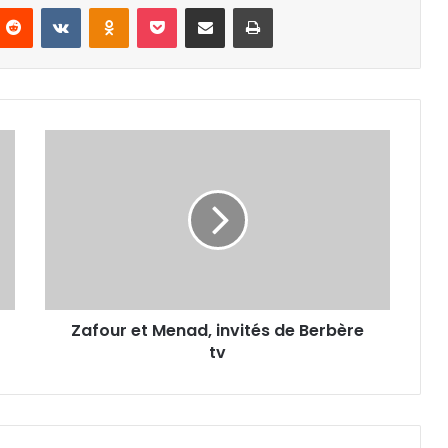
nterest
Reddit
VKontakte
Odnoklassniki
Pocket
Partager par email
Imprimer
Zafour
et
Menad,
invités
de
Berbère
tv
Zafour et Menad, invités de Berbère
tv