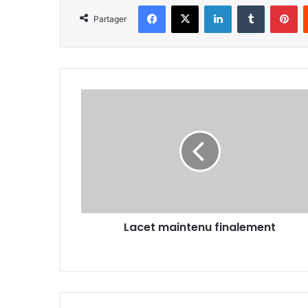
Facebook
X
Linkedin
Tumblr
Pi
Partager
Lacet
maintenu
finalement
Lacet maintenu finalement