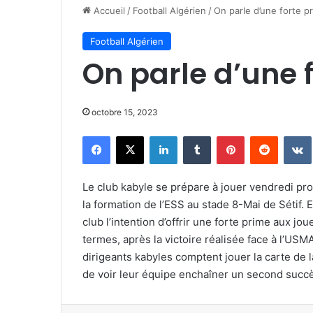
Accueil
/
Football Algérien
/
On parle d’une forte p
Football Algérien
On parle d’une 
octobre 15, 2023
Facebook
X
Linkedin
Tumblr
Pinterest
Reddit
Le club kabyle se prépare à jouer vendredi pr
la formation de l’ESS au stade 8-Mai de Sétif. 
club l’intention d’offrir une forte prime aux jo
termes, après la victoire réalisée face à l’US
dirigeants kabyles comptent jouer la carte de l
de voir leur équipe enchaîner un second succè