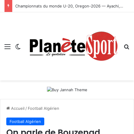
Championnats du monde U-20, Oregon-2026 — Ayachi, Dissa, Touahria et Ghezali en finale
Menu
Switch skin
R
Accueil
/
Football Algérien
Football Algérien
On parle de Bouzenad