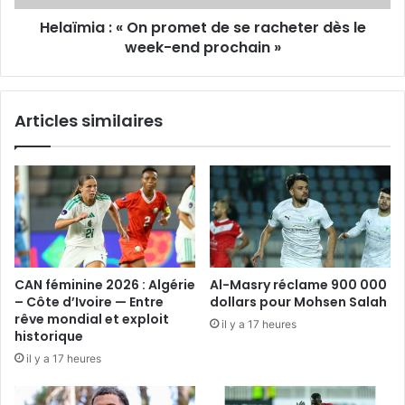
dès
Helaïmia : « On promet de se racheter dès le
le
week-
week-end prochain »
end
prochain »
Articles similaires
CAN féminine 2026 : Algérie
Al-Masry réclame 900 000
– Côte d’Ivoire — Entre
dollars pour Mohsen Salah
rêve mondial et exploit
il y a 17 heures
historique
il y a 17 heures