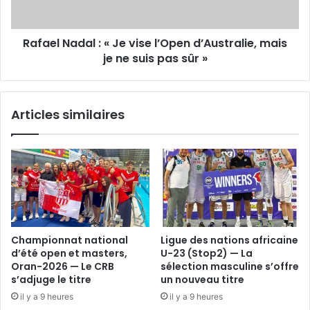
mais
je
Rafael Nadal : « Je vise l’Open d’Australie, mais
ne
suis
je ne suis pas sûr »
pas
sûr »
Articles similaires
Championnat national
Ligue des nations africaine
d’été open et masters,
U-23 (Stop2) — La
Oran-2026 — Le CRB
sélection masculine s’offre
s’adjuge le titre
un nouveau titre
il y a 9 heures
il y a 9 heures