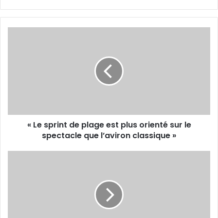
«
Le
sprint
de
plage
est
plus
orienté
sur
« Le sprint de plage est plus orienté sur le
le
spectacle
spectacle que l’aviron classique »
que
l’aviron
Rafael
classique
Nadal
»
:
« Je
vise
l’Open
d’Australie,