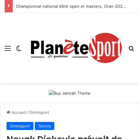
Championnat national d’été open et masters, Oran-2026 — Le CRB s’adjuge le titre
Menu
Switch skin
R
Accueil
/
Omnisport
Omnisport
Tennis