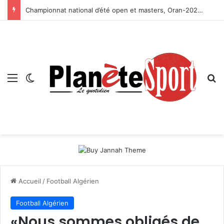
Championnat national d’été open et masters, Oran-2026 — Le CRB s’adjuge le titre
Menu
Switch skin
R
Accueil
/
Football Algérien
Football Algérien
«Nous sommes obligés de