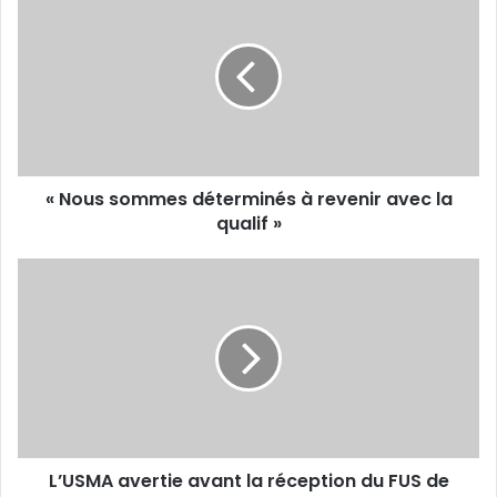
Nous
sommes
déterminés
à
revenir
avec
la
qualif
« Nous sommes déterminés à revenir avec la
»
qualif »
L’USMA
avertie
avant
la
réception
du
FUS
de
Rabat
L’USMA avertie avant la réception du FUS de