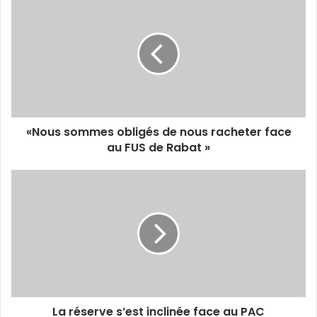
sommes
obligés
de
nous
racheter
face
au
FUS
«Nous sommes obligés de nous racheter face
de
Rabat
au FUS de Rabat »
»
La
réserve
s’est
inclinée
face
au
PAC
La réserve s’est inclinée face au PAC