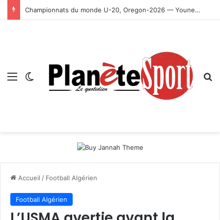
Championnats du monde U-20, Oregon-2026 — Younes Ayachi décroche la médaille d’or
Menu
Switch skin
R
Accueil
/
Football Algérien
Football Algérien
L’USMA avertie avant la