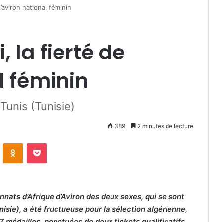
l’aviron national féminin
 la fierté de
l féminin
Tunis (Tunisie)
389
2 minutes de lecture
VKontakte
Odnoklassniki
Pocket
nats d’Afrique d’Aviron des deux sexes, qui se sont
nisie), a été fructueuse pour la sélection algérienne,
 médailles, ponctuées de deux tickets qualificatifs