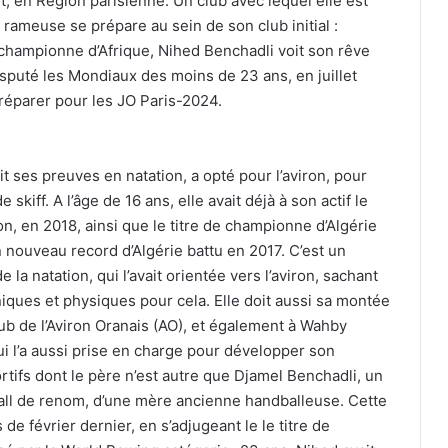
t, en Région parisienne. Un club avec lequel elle est
 rameuse se prépare au sein de son club initial :
e championne d’Afrique, Nihed Benchadli voit son rêve
isputé les Mondiaux des moins de 23 ans, en juillet
réparer pour les JO Paris-2024.
it ses preuves en natation, a opté pour l’aviron, pour
kiff. A l’âge de 16 ans, elle avait déjà à son actif le
on, en 2018, ainsi que le titre de championne d’Algérie
n nouveau record d’Algérie battu en 2017. C’est un
a natation, qui l’avait orientée vers l’aviron, sachant
iques et physiques pour cela. Elle doit aussi sa montée
ub de l’Aviron Oranais (AO), et également à Wahby
ui l’a aussi prise en charge pour développer son
ortifs dont le père n’est autre que Djamel Benchadli, un
ball de renom, d’une mère ancienne handballeuse. Cette
 de février dernier, en s’adjugeant le le titre de