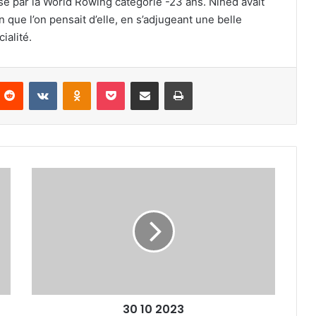
é par la World Rowing catégorie -23 ans. Nihed avait
n que l’on pensait d’elle, en s’adjugeant une belle
ialité.
nterest
Reddit
VKontakte
Odnoklassniki
Pocket
Partager par email
Imprimer
30
10
2023
30 10 2023