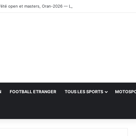
’été open et masters, Oran-2026 — Le CRB s’adjuge le titre
N
FOOTBALL ETRANGER
TOUS LES SPORTS
MOTOSP
her