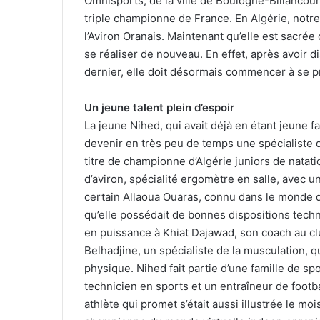
Omnisports, de la ville de Boulogne-Billancour
triple championne de France. En Algérie, notre
l’Aviron Oranais. Maintenant qu’elle est sacré
se réaliser de nouveau. En effet, après avoir d
dernier, elle doit désormais commencer à se p
Un jeune talent plein d’espoir
La jeune Nihed, qui avait déjà en étant jeune fa
devenir en très peu de temps une spécialiste de s
titre de championne d’Algérie juniors de natati
d’aviron, spécialité ergomètre en salle, avec u
certain Allaoua Ouaras, connu dans le monde de l
qu’elle possédait de bonnes dispositions techn
en puissance à Khiat Dajawad, son coach au cl
Belhadjine, un spécialiste de la musculation, q
physique. Nihed fait partie d’une famille de sp
technicien en sports et un entraîneur de foot
athlète qui promet s’était aussi illustrée le mois