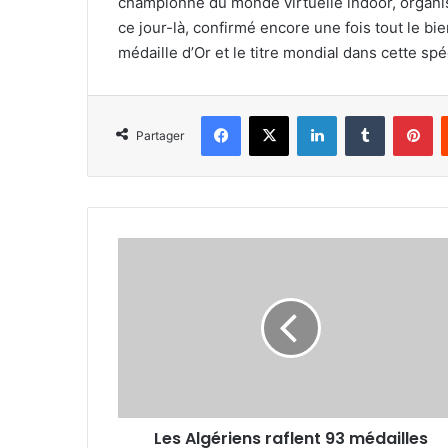
championne du monde virtuelle indoor, organis
ce jour-là, confirmé encore une fois tout le bie
médaille d’Or et le titre mondial dans cette spéc
Facebook
X
Linkedin
Tumblr
Pi
Partager
Les
Algériens
raflent
93
médailles
dont
30
en
or
Les Algériens raflent 93 médailles