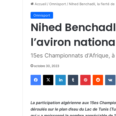
Accueil
/
Omnisport
/
Nihed Benchadli, la fierté de 
Omnisport
Nihed Benchadli,
l’aviron nationa
15es Championnats d'Afrique, à 
octobre 30, 2023
Facebook
X
Linkedin
Tumblr
Pinterest
Reddit
La participation algérienne aux 15es Champion
déroulés sur le plan d’eau du Lac de Tunis (Tu
qui y a moissonné le nombre appréciable de 17