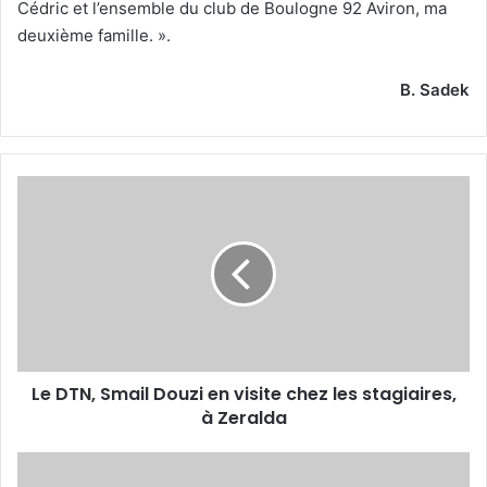
Cédric et l’ensemble du club de Boulogne 92 Aviron, ma
deuxième famille. ».
B. Sadek
Le
DTN,
Smail
Douzi
en
visite
chez
les
stagiaires,
Le DTN, Smail Douzi en visite chez les stagiaires,
à
Zeralda
à Zeralda
Brahimi
met