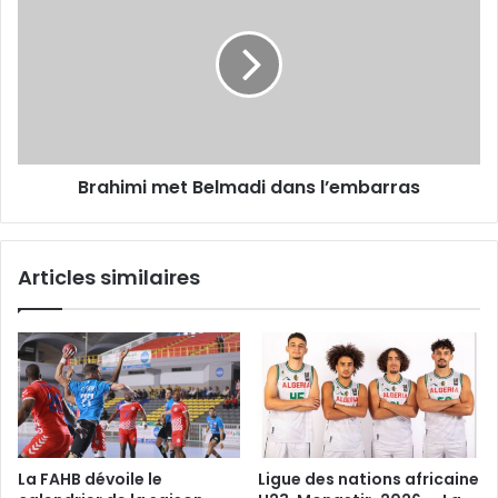
Belmadi
dans
l’embarras
Brahimi met Belmadi dans l’embarras
Articles similaires
La FAHB dévoile le
Ligue des nations africaine