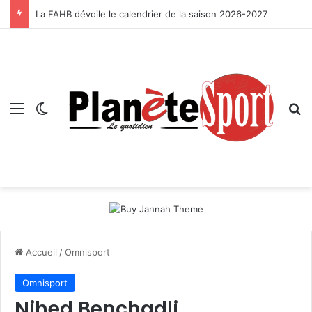
La FAHB dévoile le calendrier de la saison 2026-2027
Menu
Switch skin
R
Accueil
/
Omnisport
Omnisport
Nihed Benchadli