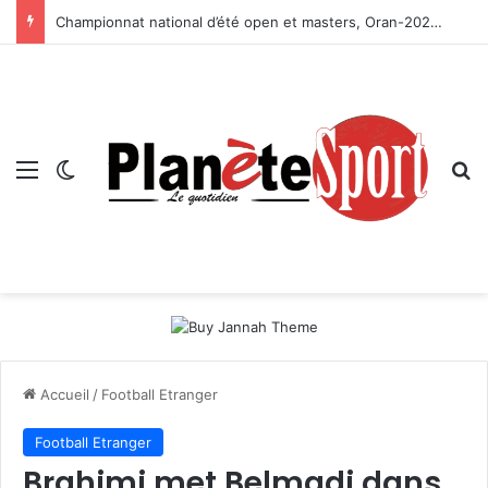
Championnat national d’été open et masters, Oran-2026 — Le CRB s’adjuge le titre
Menu
Switch skin
R
Accueil
/
Football Etranger
Football Etranger
Brahimi met Belmadi dans