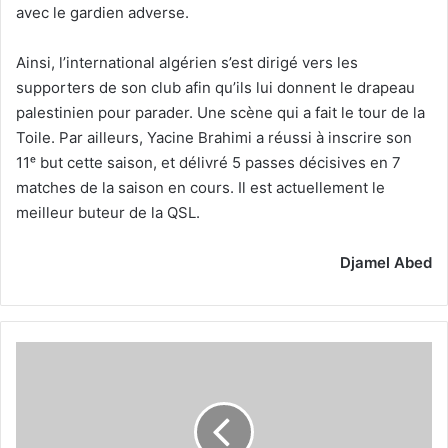
avec le gardien adverse.
Ainsi, l’international algérien s’est dirigé vers les
supporters de son club afin qu’ils lui donnent le drapeau
palestinien pour parader. Une scène qui a fait le tour de la
Toile. Par ailleurs, Yacine Brahimi a réussi à inscrire son
11ᵉ but cette saison, et délivré 5 passes décisives en 7
matches de la saison en cours. Il est actuellement le
meilleur buteur de la QSL.
Djamel Abed
Nihed
Benchadli
(championne
d’Afrique,
qualifiée