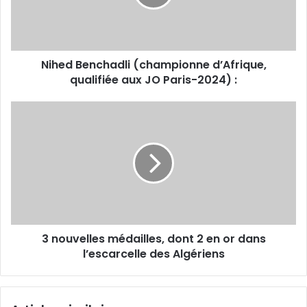
aux
JO
Paris-
2024)
Nihed Benchadli (championne d’Afrique,
:
qualifiée aux JO Paris-2024) :
3
nouvelles
médailles,
dont
2
en
or
dans
l’escarcelle
3 nouvelles médailles, dont 2 en or dans
des
Algériens
l’escarcelle des Algériens