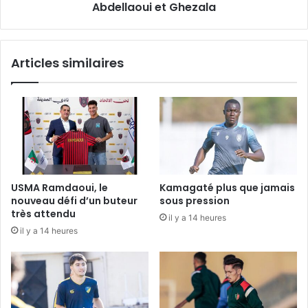
et
Abdellaoui et Ghezala
Ghezala
Articles similaires
USMA Ramdaoui, le
Kamagaté plus que jamais
nouveau défi d’un buteur
sous pression
très attendu
il y a 14 heures
il y a 14 heures