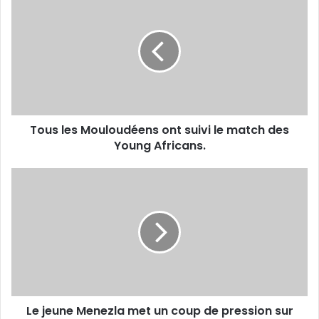
les
Mouloudéens
ont
suivi
le
match
des
Young
Tous les Mouloudéens ont suivi le match des
Africans.
Young Africans.
Le
jeune
Menezla
met
un
coup
de
pression
sur
Le jeune Menezla met un coup de pression sur
Abdellaoui