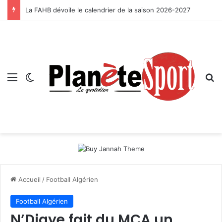
La FAHB dévoile le calendrier de la saison 2026-2027
Menu
Switch skin
R
Accueil
/
Football Algérien
Football Algérien
N’Diaye fait du MCA un