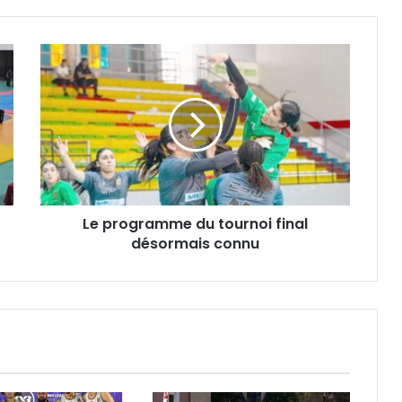
Le
programme
du
tournoi
final
désormais
connu
Le programme du tournoi final
désormais connu