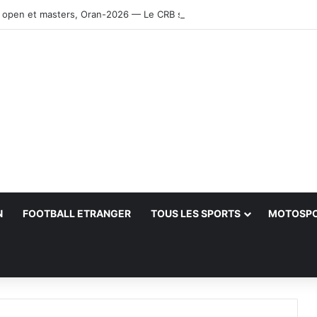
 open et masters, Oran-2026 — Le CRB s’adjuge le titre
N
FOOTBALL ETRANGER
TOUS LES SPORTS
MOTOSP
her