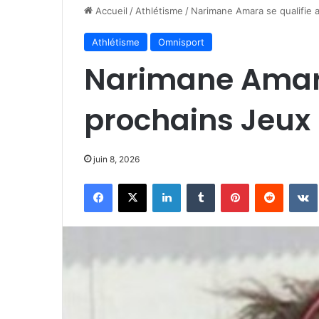
Accueil
/
Athlétisme
/
Narimane Amara se qualifie 
Athlétisme
Omnisport
Narimane Amara
prochains Jeux
juin 8, 2026
Facebook
X
Linkedin
Tumblr
Pinterest
Reddit