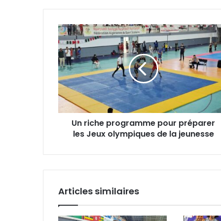
Un
riche
programme
pour
préparer
les
Jeux
olympiques
de
Un riche programme pour préparer
la
jeunesse
les Jeux olympiques de la jeunesse
Articles similaires