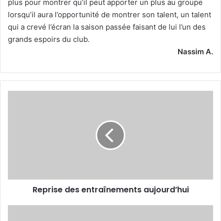
plus pour montrer qu’il peut apporter un plus au groupe
lorsqu’il aura l’opportunité de montrer son talent, un talent
qui a crevé l’écran la saison passée faisant de lui l’un des
grands espoirs du club.
Nassim A.
Reprise
des
entraînements
aujourd’hui
Reprise des entraînements aujourd’hui
Chetti
n’a