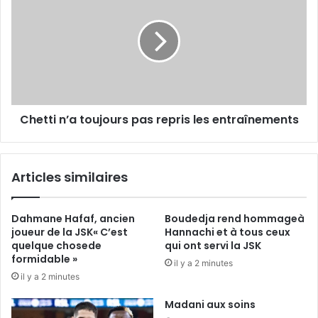
toujours
pas
repris les
entraînements
Chetti n’a toujours pas repris les entraînements
Articles similaires
Dahmane Hafaf, ancien
Boudedja rend hommageà
joueur de la JSK« C’est
Hannachi et à tous ceux
quelque chosede
qui ont servi la JSK
formidable »
il y a 2 minutes
il y a 2 minutes
Madani aux soins