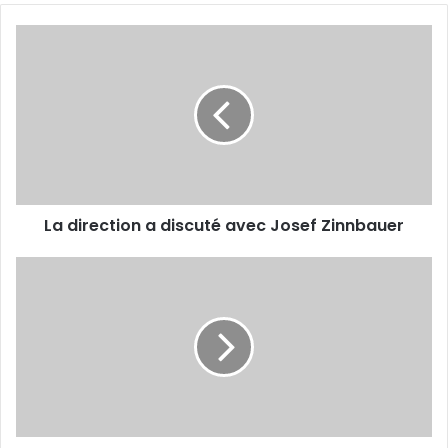
La
direction
a
discuté avec
Josef
Zinnbauer
La direction a discuté avec Josef Zinnbauer
Charaf
Eddine
Amara
exige
des
explications