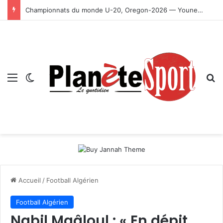
Championnats du monde U-20, Oregon-2026 — Younes Ayachi décroche la médaille d’or
Menu
Switch skin
R
Accueil
/
Football Algérien
Football Algérien
Nabil Maâloul : « En dépit